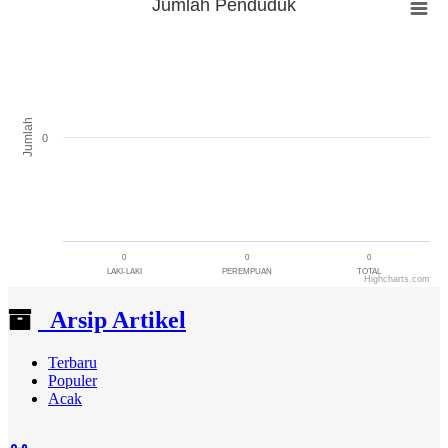
Jumlah Penduduk
Jumlah Penduduk
Bar chart with 3 bars.
The chart has 1 X axis displaying categories.
The chart has 1 Y axis displaying Jumlah. Range: -0.5 to 0.5.
Jumlah
0
0
0
0
LAKI-LAKI
PEREMPUAN
TOTAL
Highcharts.com
End of interactive chart.
Arsip Artikel
Terbaru
Populer
Acak