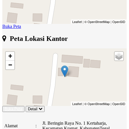
Leaflet
|
© OpenStreetMap
|
OpenSID
Buka Peta
Peta Lokasi Kantor
+
−
Leaflet
|
© OpenStreetMap
|
OpenSID
Buka Peta
Detail
Jl. Beringin Raya No. 1 Kertaharja,
Alamat
:
Kecamatan Kramat, KabupatenTegal